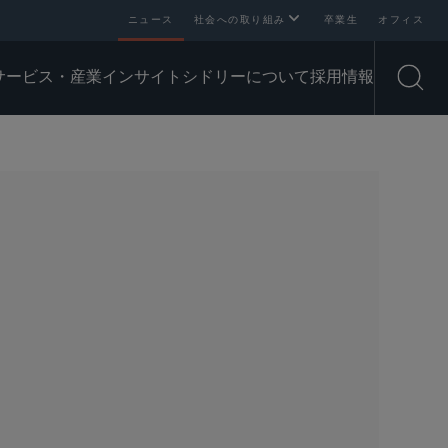
ニュース
社会への取り組み
卒業生
オフィス
サービス・産業
インサイト
シドリーについて
採用情報
Open
SHARE