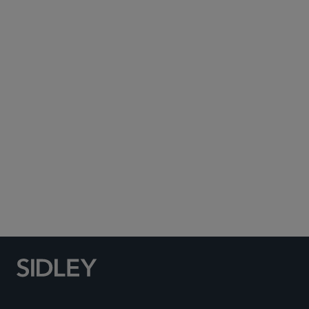
Subscribe to Sidley Publications
Social Media Directory