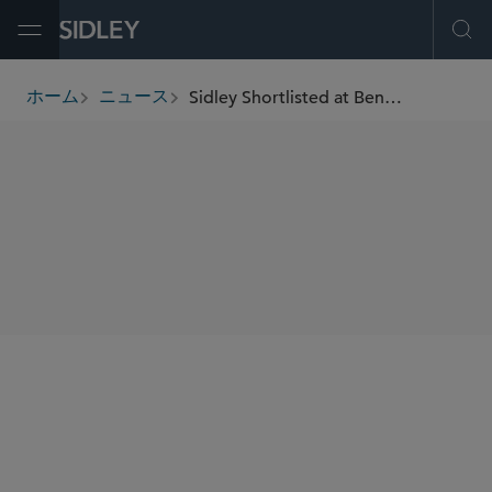
Open Menu
Ope
Sidley Shortlisted at Benchmark Litigation Asia-Pacific 2026 Awards
ホーム
ニュース
breadcrumbs
SHARE
Benchmark Litigation