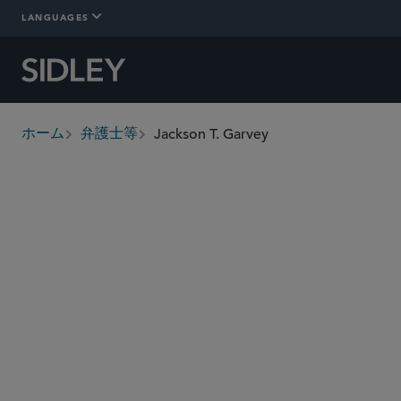
LANGUAGES
Jackson T. Garvey
ホーム
弁護士等
breadcrumbs
jgarvey
@sidley.com