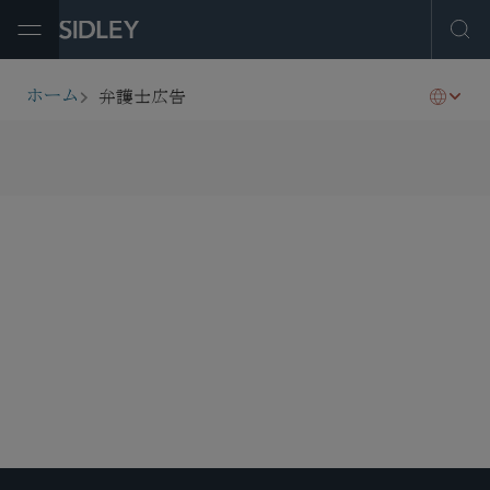
Open Menu
Ope
弁護士広告
ホーム
breadcrumbs
SHARE
www.sidley.com/en/locations/offices