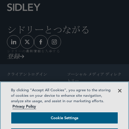
シドリーとつながる
シドリーの最新情報を入手する
登録
クライアントログイン
ソーシャル メディア ディレク
トリー
サイトマップ
By clicking “Accept All Cookies”, you agree to the storing
ご連絡先
of cookies on your device to enhance site navigation,
弁護士の広告
analyze site usage, and assist in our marketing efforts.
賞の方法論
Privacy Policy
プライバシー方針
医療保険プランの透明性
Cookie Settings
利用規約
Cookie Settings