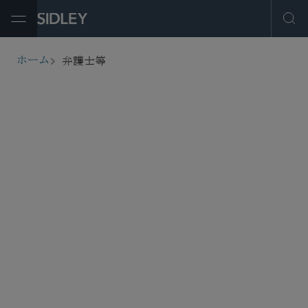
Open Menu
Ope
弁護士等
ホーム
breadcrumbs
弁護士等を探す
フィルター
サービス・産業
事務所所在地
役職
弁護士登録
教育