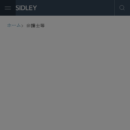
Open Menu
Ope
弁護士等
ホーム
breadcrumbs
弁護士等を探す
フィルター
サービス・産業
事務所所在地
役職
弁護士登録
教育