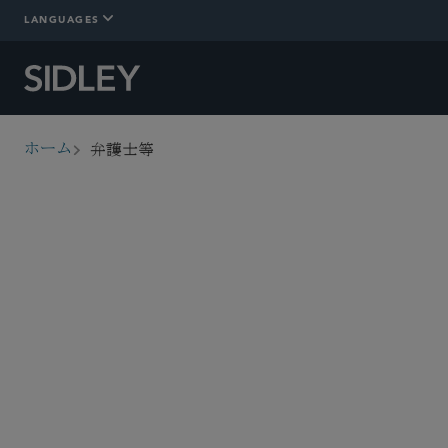
LANGUAGES
弁護士等
ホーム
breadcrumbs
弁護士等を探す
経営委員会
実行委員