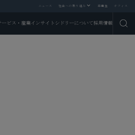
ニュース
社会への取り組み
卒業生
オフィス
サービス・産業
インサイト
シドリーについて
採用情報
Open
ミニストレーション