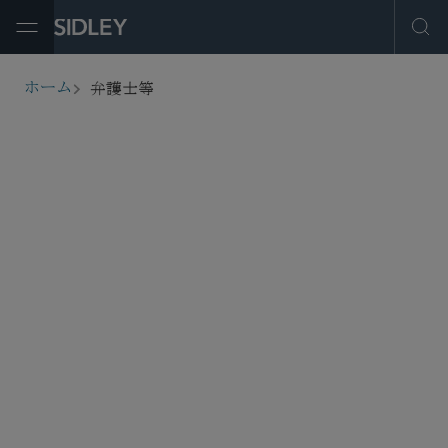
Open Menu
Ope
弁護士等
ホーム
breadcrumbs
弁護士等を探す
フィルター
サービス・産業
事務所所在地
役職
弁護士登録
教育