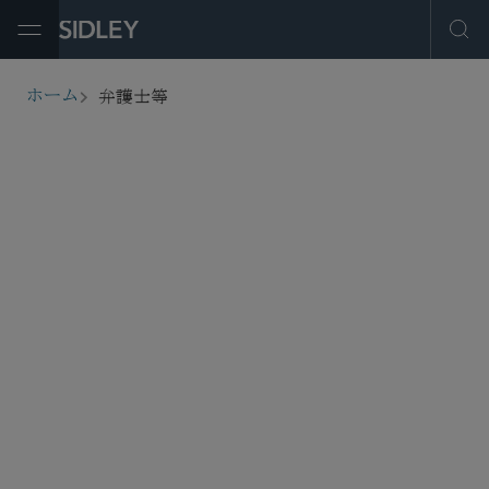
Open Menu
Ope
弁護士等
ホーム
breadcrumbs
弁護士等を探す
フィルター
サービス・産業
事務所所在地
役職
弁護士登録
教育