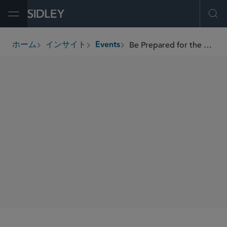
Open Menu
Ope
Be Prepared for the Many Changes in California Employment Law in 2026
ホーム
インサイト
Events
breadcrumbs
SIDLEY SPEAKERS
Eric Kauffman
Wendy M. Lazerson
Katherine A. Roberts
Rebecca Stuart
Cecilia Y. Chan
SHARE