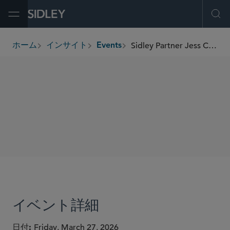
Open Menu
Ope
Sidley Partner Jess Cheng to Speak About Digital Assets at The Banking Institute
ホーム
インサイト
Events
breadcrumbs
SHARE
イベント詳細
日付
Friday, March 27, 2026