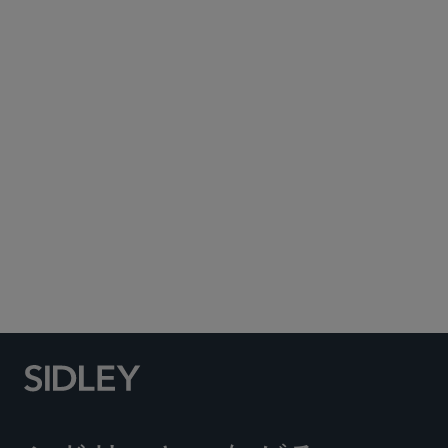
Subscribe to Sidley Publications
Social Media Directory