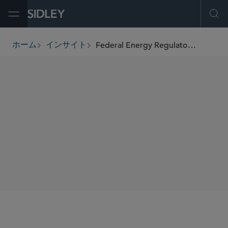
Open Menu
Ope
Federal Energy Regulatory Commission Issues Policy Statement on Commission Action to Address Effects of COVID-19 on Oil Pipelines
ホーム
インサイト
breadcrumbs
SHARE