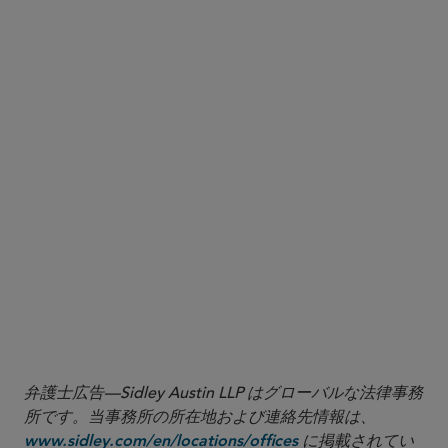
弁護士広告—Sidley Austin LLP はグローバルな法律事務
所です。当事務所の所在地および連絡先情報は、
に掲載されてい
www.sidley.com/en/locations/offices