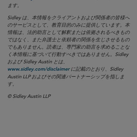
ます。
Sidley は、本情報をクライアントおよび関係者の皆様へ
のサービスとして、教育目的のみに提供しています。本
情報は、法的助言として解釈または依拠されるべきもの
ではなく、また弁護士と依頼者の関係を生じさせるもの
でもありません。読者は、専門家の助言を求めることな
く本情報に基づいて行動すべきではありません。Sidley
および Sidley Austin とは、
に記載のとおり、Sidley
www.sidley.com/disclaimer
Austin LLP およびその関連パートナーシップを指しま
す。
© Sidley Austin LLP
COVID-19 Resource Center