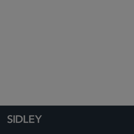
Subscribe to Sidley Publications
Social Media Directory