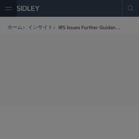
Open Menu
Ope
IRS Issues Further Guidance on the CARES Act’s Changes to Single-Employer Defined Benefit Plan Funding Rules
ホーム
インサイト
breadcrumbs
SHARE