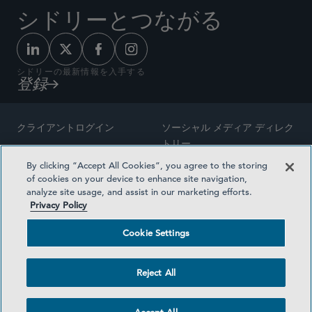
シドリーとつながる
シドリーの最新情報を入手する
登録
クライアントログイン
ソーシャル メディア ディレク
トリー
サイトマップ
By clicking “Accept All Cookies”, you agree to the storing
ご連絡先
of cookies on your device to enhance site navigation,
弁護士の広告
analyze site usage, and assist in our marketing efforts.
賞の方法論
Privacy Policy
プライバシー方針
医療保険プランの透明性
Cookie Settings
利用規約
Cookie Settings
Reject All
©2026 SIDLEY AUSTIN LLP