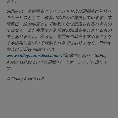
ます。
Sidley は、本情報をクライアントおよび関係者の皆様へ
のサービスとして、教育目的のみに提供しています。本
情報は、法的助言として解釈または依拠されるべきもの
ではなく、また弁護士と依頼者の関係を生じさせるもの
でもありません。読者は、専門家の助言を求めることな
く本情報に基づいて行動すべきではありません。Sidley
および Sidley Austin とは、
に記載のとおり、Sidley
www.sidley.com/disclaimer
Austin LLP およびその関連パートナーシップを指しま
す。
© Sidley Austin LLP