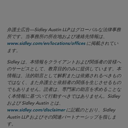
弁護士広告—Sidley Austin LLP はグローバルな法律事務
所です。当事務所の所在地および連絡先情報は、
に掲載されてい
www.sidley.com/en/locations/offices
ます。
Sidley は、本情報をクライアントおよび関係者の皆様へ
のサービスとして、教育目的のみに提供しています。本
情報は、法的助言として解釈または依拠されるべきもの
ではなく、また弁護士と依頼者の関係を生じさせるもの
でもありません。読者は、専門家の助言を求めることな
く本情報に基づいて行動すべきではありません。Sidley
および Sidley Austin とは、
に記載のとおり、Sidley
www.sidley.com/disclaimer
Austin LLP およびその関連パートナーシップを指しま
す。