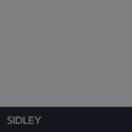
Subscribe to Sidley Publications
Social Media Directory