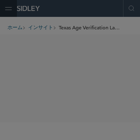
Open Menu
Ope
Texas Age Verification Law Upheld: U.S. Supreme Court Balances Free Speech and Child Protection in the Digital Age
ホーム
インサイト
breadcrumbs
SHARE