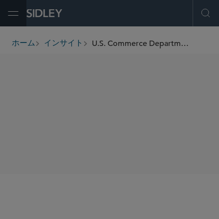
Open Menu
Ope
U.S. Commerce Department Bureau of Industry and Security Adopts “50 Percent Rule” for Export Controls
ホーム
インサイト
breadcrumbs
SHARE