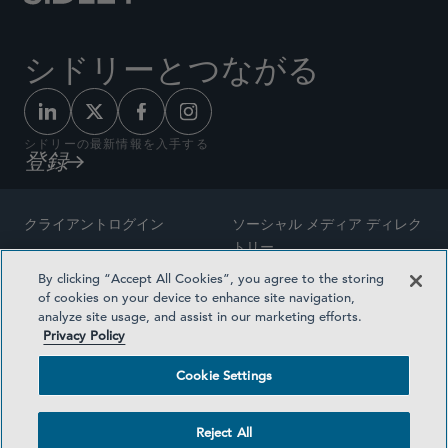
シドリーとつながる
シドリーの最新情報を入手する
登録
クライアントログイン
ソーシャル メディア ディレク
トリー
サイトマップ
By clicking “Accept All Cookies”, you agree to the storing
ご連絡先
of cookies on your device to enhance site navigation,
弁護士の広告
analyze site usage, and assist in our marketing efforts.
賞の方法論
Privacy Policy
プライバシー方針
医療保険プランの透明性
Cookie Settings
利用規約
Cookie Settings
Reject All