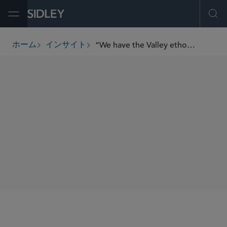
Open Menu
Ope
“We have the Valley ethos: very intense but in a comfortable and unpretentious way” — Martin Wellington on Sidley’s Palo Alto Office
ホーム
インサイト
breadcrumbs
SHARE