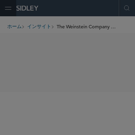
Open Menu
Ope
The Weinstein Company Bankruptcy: Part 2 – Under New Management
ホーム
インサイト
breadcrumbs
SHARE
The
Restructuring Room