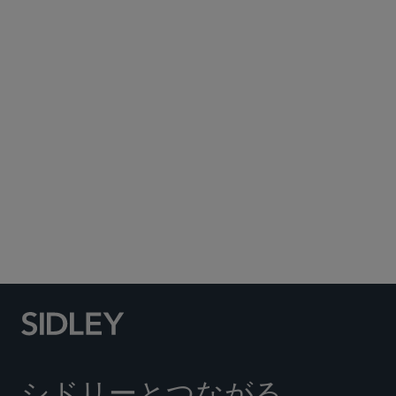
Subscribe to Sidley Publications
Social Media Directory
シドリーとつながる