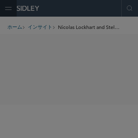
Open Menu
Ope
Nicolas Lockhart and Stella Perantakou Featured on Podcast With Real Economy Progress
ホーム
インサイト
breadcrumbs
SHARE