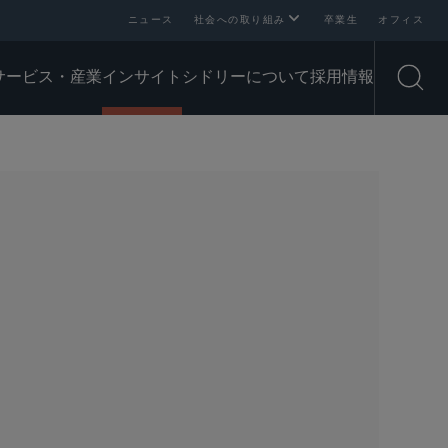
ニュース
社会への取り組み
卒業生
オフィス
サービス・産業
インサイト
シドリーについて
採用情報
Open
SHARE