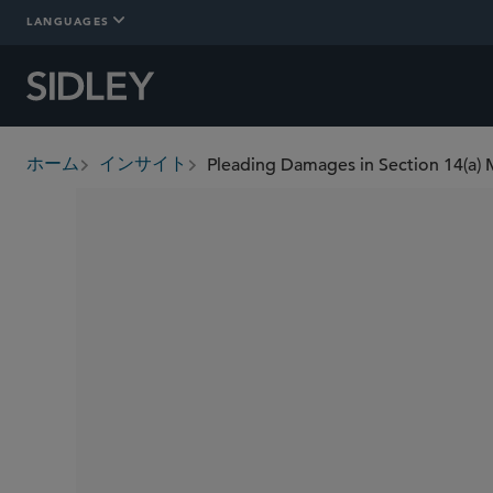
LANGUAGES
Pleading Damages in Section 14(a) M
ホーム
インサイト
breadcrumbs