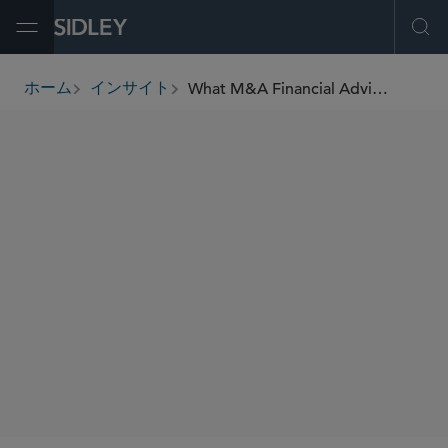
Open Menu
Ope
What M&A Financial Advisors Need to Know About Delaware’s Business Judgment Rule
ホーム
インサイト
breadcrumbs
著者
James Heyworth