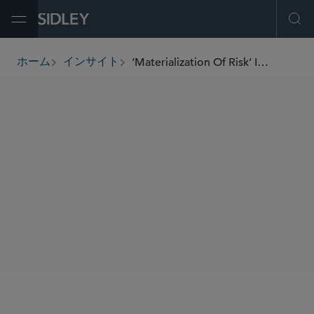
Open Menu
Ope
‘Materialization Of Risk’ In Securities Class Actions: Part 2
ホーム
インサイト
breadcrumbs
著者
James Heyworth
SHARE