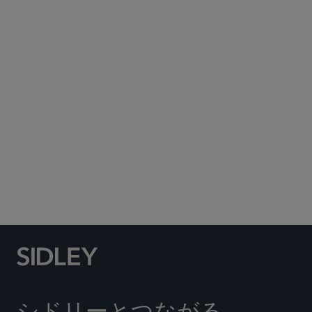
Subscribe to Sidley Publications
Social Media Directory
シドリーとつながる