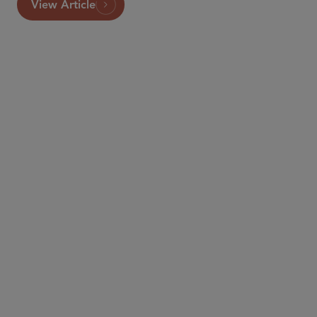
View Article
パートナー
Lisa M. Gilford
lgilford
@sidley.com
ロサンゼルス
+1 213 896 6044