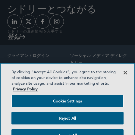
シドリーとつながる
シドリーの最新情報を入手する
登録
クライアントログイン
ソーシャル メディア ディレク
トリー
サイトマップ
By clicking “Accept All Cookies”, you agree to the storing
ご連絡先
of cookies on your device to enhance site navigation,
弁護士の広告
analyze site usage, and assist in our marketing efforts.
賞の方法論
Privacy Policy
プライバシー方針
医療保険プランの透明性
Cookie Settings
利用規約
Cookie Settings
Reject All
©2026 SIDLEY AUSTIN LLP