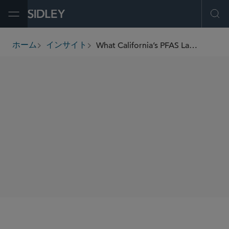
Open Menu
Ope
What California’s PFAS Law Could Mean for the Cosmetics Industry Nationwide
ホーム
インサイト
breadcrumbs
著者
Lisa M. Gilford
SHARE