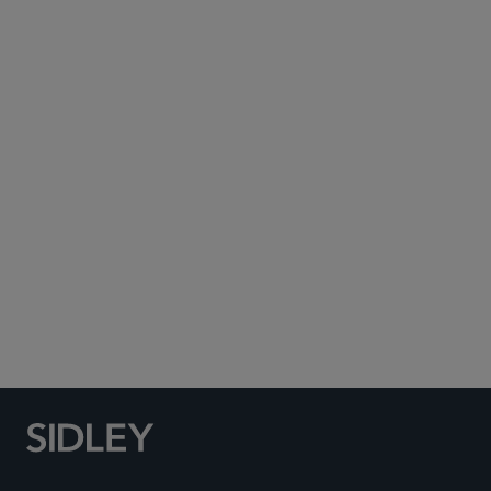
Subscribe to Sidley Publications
Social Media Directory