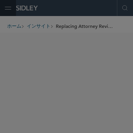
Open Menu
Ope
Replacing Attorney Review? Sidley's Experimental Assessment of GPT-4’s Performance in Document Review
ホーム
インサイト
breadcrumbs
著者
Colleen M. Kenney
Matt S. Jackson