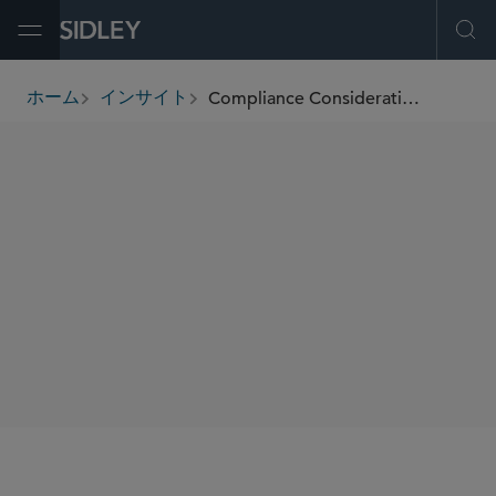
Open Menu
Ope
Compliance Considerations for 340B Drug Pricing Program
ホーム
インサイト
breadcrumbs
著者
Meenakshi Datta
Elizabeth Hardcastle
SHARE