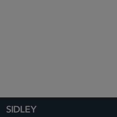
Subscribe to Sidley Publications
Social Media Directory