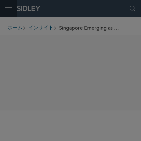
Open Menu
Ope
Singapore Emerging as Asia's Restructuring Hub
ホーム
インサイト
breadcrumbs
著者
Dhevine Chandrapala
SHARE