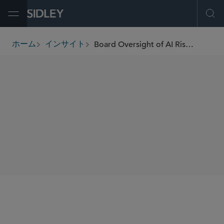
Open Menu
Ope
Board Oversight of AI Risk Through an Ethical Lens
ホーム
インサイト
breadcrumbs
著者
Holly J. Gregory
SHARE