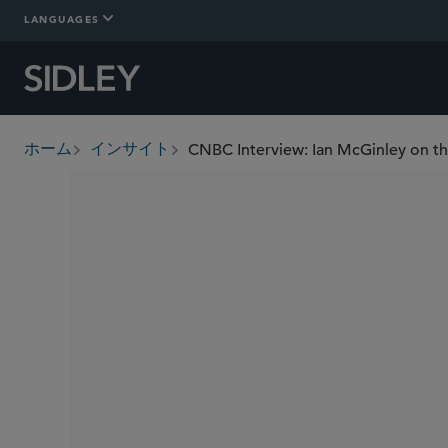
LANGUAGES
CNBC Interview: Ian McGinley on th
ホーム
インサイト
breadcrumbs