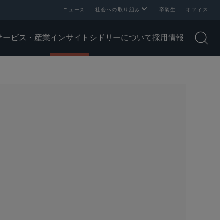
ニュース
社会への取り組み
卒業生
オフィス
サービス・産業
インサイト
シドリーについて
採用情報
Open
SHARE