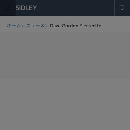
Open Menu
Ope
Dave Gordon Elected to The American Law Institute
ホーム
ニュース
breadcrumbs
SHARE