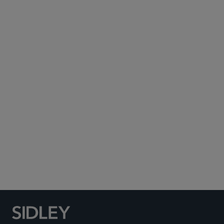
Subscribe to Sidley Publications
Social Media Directory