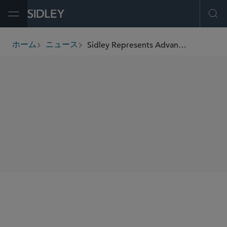
Open Menu
Ope
Sidley Represents AdvanCell in Collaboration and Exclusive Licensing Agreement With 48Hour Discovery
ホーム
ニュース
breadcrumbs
SHARE