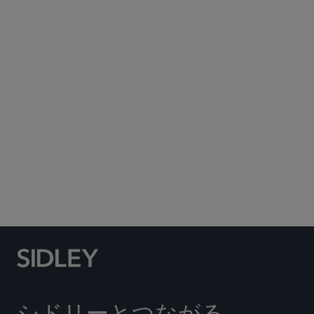
Subscribe to Sidley Publications
Social Media Directory
シドリーとつながる