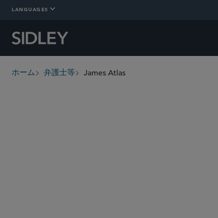
LANGUAGES
James Atlas
ホーム
弁護士等
breadcrumbs
james.atlas
@sidley.com