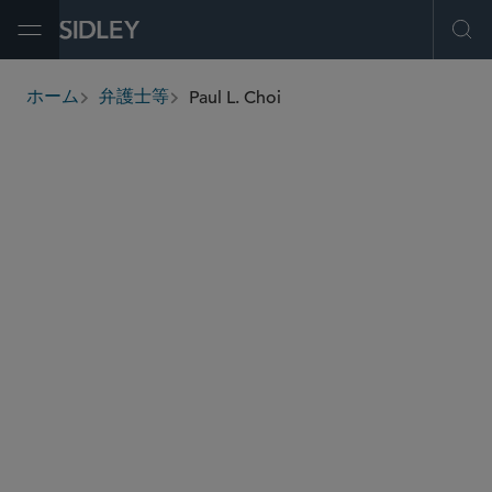
Open Menu
Ope
Paul L. Choi
ホーム
弁護士等
breadcrumbs
pchoi
@sidley.com
M＆A
コーポレートガバナンス
キャピタル・マーケッツ