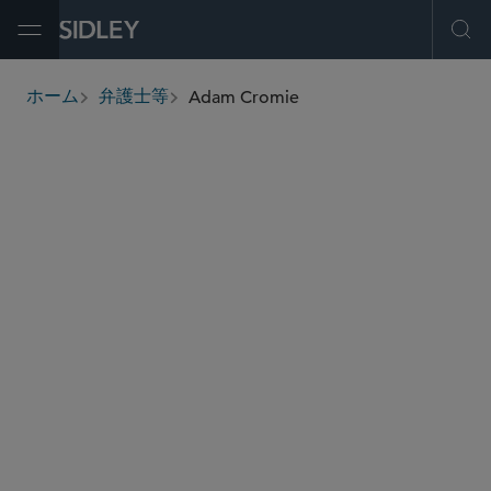
Open Menu
Ope
Adam Cromie
ホーム
弁護士等
breadcrumbs
adam.cromie
@sidley.com
コーポレートガバナンス
M＆A
プライベート エクイティ