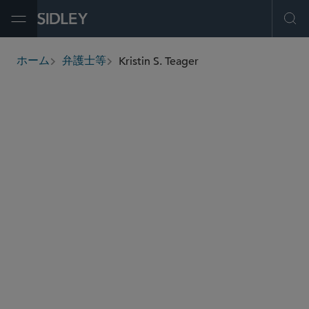
Open Menu
Ope
Kristin S. Teager
ホーム
弁護士等
breadcrumbs
kteager
@sidley.com
銀行・金融サービス