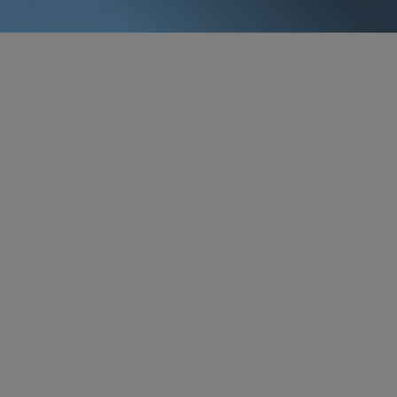
パートナー
Kristin Graham
Koehler
kkoehler
@sidley.com
ワシントンD.C.
+1 202 736 8359
概要