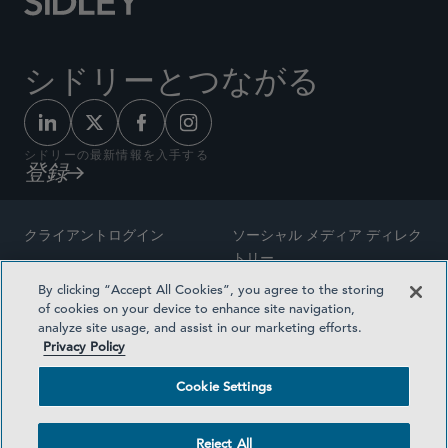
シドリーとつながる
シドリーの最新情報を入手する
登録
クライアントログイン
ソーシャル メディア ディレク
トリー
サイトマップ
By clicking “Accept All Cookies”, you agree to the storing
ご連絡先
of cookies on your device to enhance site navigation,
弁護士の広告
analyze site usage, and assist in our marketing efforts.
賞の方法論
Privacy Policy
プライバシー方針
医療保険プランの透明性
Cookie Settings
利用規約
Cookie Settings
Reject All