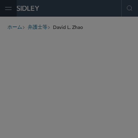
Open Menu
Ope
David L. Zhao
ホーム
弁護士等
breadcrumbs
david.zhao
@sidley.com
新興企業・ベンチャーキャピタル
M＆A
プライベート エクイティ