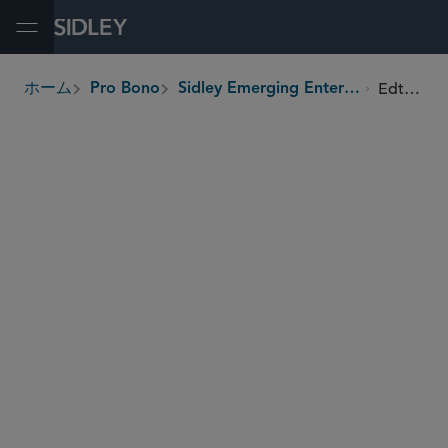
Open Menu
Edtex Limited
ホーム
Pro Bono
Sidley Emerging Enterprises Pro Bono Program
breadcrumbs
SHARE
Ghana
Country
Women
Beneficiaries