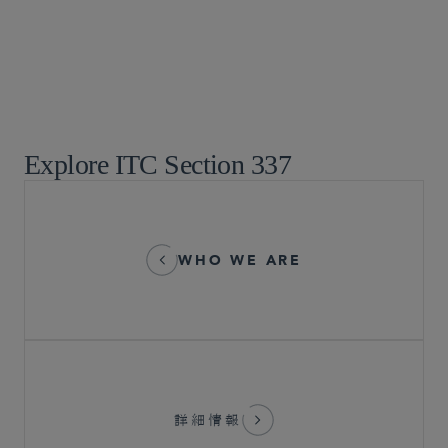
知的財産権訴訟
特許訴訟
最高裁、控訴審、訴訟戦略
グローバル 仲裁・貿易・アドボカシー
Explore ITC Section 337
WHO WE ARE
詳細情報