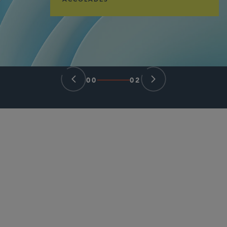
ACCOLADES
00
02
パートナー
Samuel N. Tiu
stiu
@sidley.com