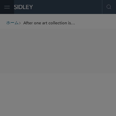
Open Menu
Ope
After one art collection is tragically lost, Sidley’s New York Office curates a fresh path
ホーム
breadcrumbs
SHARE