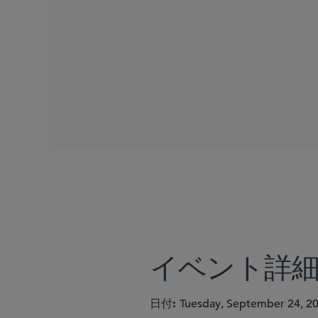
SIDLEY SPEAKERS
Rollin A. Ransom
Randi W. Singer
Lauren M. De Lilly
イベント詳
日付
Tuesday, September 24, 2