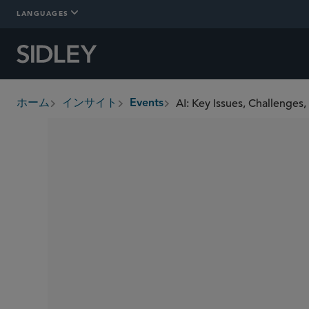
LANGUAGES
AI: Key Issues, Challenges,
ホーム
インサイト
Events
breadcrumbs