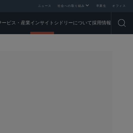
ニュース
社会への取り組み
卒業生
オフィス
サービス・産業
インサイト
シドリーについて
採用情報
Open
SHARE