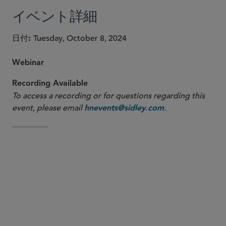
イベント詳細
日付
Tuesday, October 8, 2024
Webinar
Recording Available
To access a recording or for questions regarding this
event, please email
.
hnevents@sidley.com