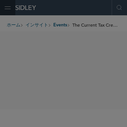
Open Menu
Ope
The Current Tax Credit Transfer Market-Deals, Trends, and Common Issues
ホーム
インサイト
Events
breadcrumbs
SIDLEY SPEAKERS
Hagai Zaifman
Gregory W. Lavigne Jr.
SHARE