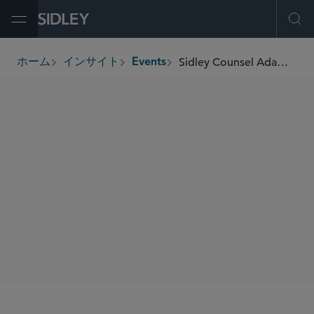
Open Menu
Ope
Sidley Counsel Adam Raviv to Speak at the 2025 Automated Transportation Symposium
ホーム
インサイト
Events
breadcrumbs
SIDLEY SPEAKERS
Adam M. Raviv
SHARE