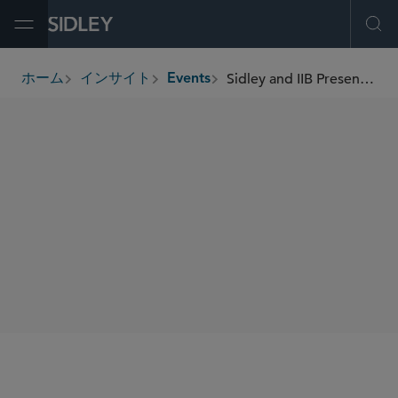
Open Menu
Ope
Sidley and IIB Present Webinar on Trump Administration 5/19/26 EO “Restoring Integrity to America’s Financial System”
ホーム
インサイト
Events
breadcrumbs
SHARE