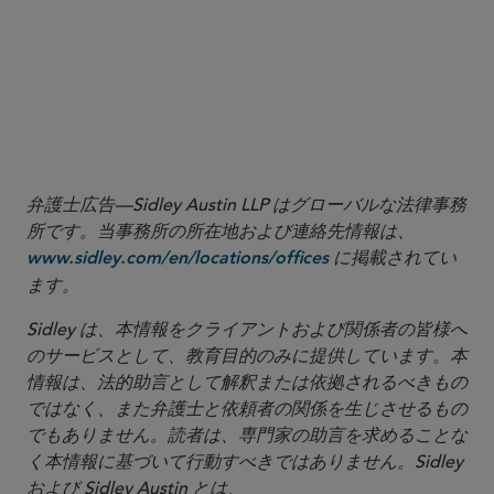
More
弁護士広告—Sidley Austin LLP はグローバルな法律事務
所です。当事務所の所在地および連絡先情報は、
に掲載されてい
www.sidley.com/en/locations/offices
ます。
Sidley は、本情報をクライアントおよび関係者の皆様へ
のサービスとして、教育目的のみに提供しています。本
情報は、法的助言として解釈または依拠されるべきもの
ではなく、また弁護士と依頼者の関係を生じさせるもの
でもありません。読者は、専門家の助言を求めることな
く本情報に基づいて行動すべきではありません。Sidley
および Sidley Austin とは、