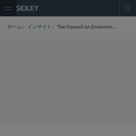
Open Menu
Ope
The Council on Environmental Quality Proposes National Environmental Policy Act Regulation Changes to Streamline Review Process
ホーム
インサイト
breadcrumbs
SHARE