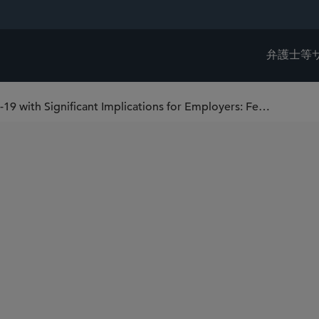
弁護士等
Governmental Responses to COVID-19 with Significant Implications for Employers: Federal Coronavirus Response Act and Partial Suspension of California WARN Act