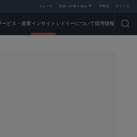
ニュース
社会への取り組み
卒業生
オフィス
サービス・産業
インサイト
シドリーについて
採用情報
Open
SHARE