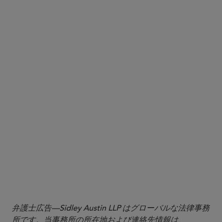
SEC Enhances Focus on Rule 10b5-1 Plans — What
Should Companies Do Now?
SEC Reopens Comment Period for Universal
Proxy; Sidley Submits Comment Letter
Recommending Limitations on “Proxy Access on
Steroids”
Sidley Perspectives on M&A
and Corporate Governance
here
Sidley
Perspectives
cholland@sidley.com
弁護士広告—Sidley Austin LLP はグローバルな法律事務
所です。当事務所の所在地および連絡先情報は、