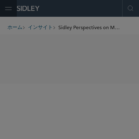
Open Menu
Ope
Sidley Perspectives on M&A and Corporate Governance
ホーム
インサイト
breadcrumbs
SHARE
Sidley