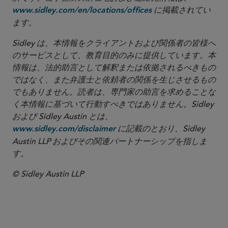
に掲載されてい
www.sidley.com/en/locations/offices
ます。
Sidley は、本情報をクライアントおよび関係者の皆様へ
のサービスとして、教育目的のみに提供しています。本
情報は、法的助言として解釈または依拠されるべきもの
ではなく、また弁護士と依頼者の関係を生じさせるもの
でもありません。読者は、専門家の助言を求めることな
く本情報に基づいて行動すべきではありません。Sidley
および Sidley Austin とは、
に記載のとおり、Sidley
www.sidley.com/disclaimer
Austin LLP およびその関連パートナーシップを指しま
す。
© Sidley Austin LLP
シカゴ