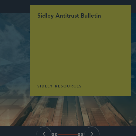
Sidley Antitrust Bulletin
SIDLEY RESOURCES
00
08