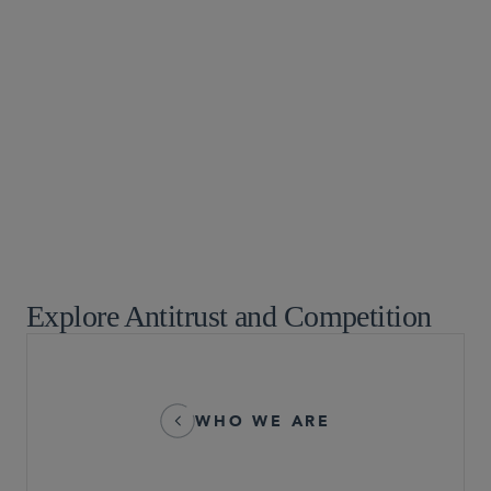
ヘルスケア
保険
知的財産権訴訟
M＆A
プライバシー/サイバーセキュリティ
最高裁、控訴審、訴訟戦略
テクノロジー分野
テクノロジー/知財取引
テレコム及びインターネット関連競争法
ホワイトカラーの弁護と捜査
Explore Antitrust and Competition
WHO WE ARE