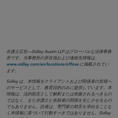
Official
standards
Journal of the European Union
further information
弁護士広告—Sidley Austin LLP はグローバルな法律事務
所です。当事務所の所在地および連絡先情報は、
に掲載されてい
www.sidley.com/en/locations/offices
ます。
Sidley は、本情報をクライアントおよび関係者の皆様へ
のサービスとして、教育目的のみに提供しています。本
情報は、法的助言として解釈または依拠されるべきもの
ではなく、また弁護士と依頼者の関係を生じさせるもの
でもありません。読者は、専門家の助言を求めることな
く本情報に基づいて行動すべきではありません。Sidley