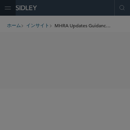
Open Menu
Ope
MHRA Updates Guidance On Using The New UKCA Marking
ホーム
インサイト
breadcrumbs
SHARE