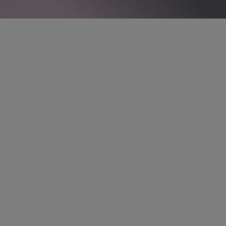
パートナー
Thomas M. Thesing
tthesing
@sidley.com
*Only admitted to practice in Illinois. Not
admitted to practice in England and Wales.
ロンドン
+44 20 7360 2066
概要