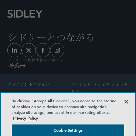
シドリーとつながる
シドリーの最新情報を入手する
登録
クライアントログイン
ソーシャル メディア ディレク
トリー
サイトマップ
By clicking “Accept All Cookies”, you agree to the storing
ご連絡先
of cookies on your device to enhance site navigation,
弁護士の広告
analyze site usage, and assist in our marketing efforts.
賞の方法論
Privacy Policy
プライバシー方針
医療保険プランの透明性
Cookie Settings
利用規約