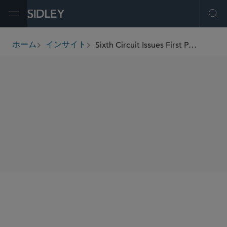
Open Menu
Ope
Sixth Circuit Issues First Published Appellate Opinion Applying Supreme Court’s ERISA Ruling in Hughes
ホーム
インサイト
breadcrumbs
SHARE