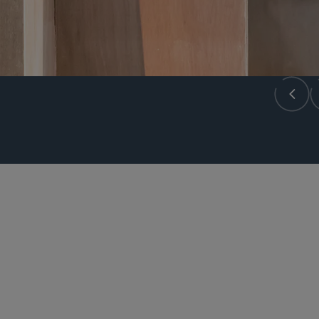
パートナー
Michelle Doolin
michelle.doolin
@sidley.com