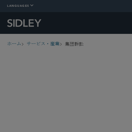
LANGUAGES
集団訴訟
ホーム
サービス・産業
breadcrumbs
概要
詳細情報
Who We Are