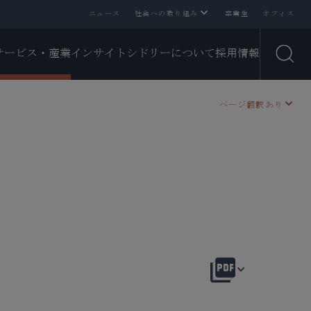
ニュース
社会への取り組み
卒業生
オフィス
サービス・産業
インサイト
シドリーについて
採用情報
Open
ページ翻訳あり